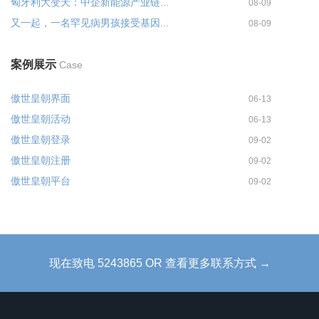
匈牙利大变天：中企新能源产业链...
08-09
又一起，一名罕见病男孩接受基因...
08-09
案例展示
Case
傲世皇朝界面
06-13
傲世皇朝活动
06-13
傲世皇朝登录
09-02
傲世皇朝注册
09-02
傲世皇朝平台
09-02
现在致电 5243865 OR 查看更多联系方式 →