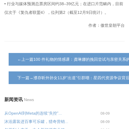
• 行业与媒体预测总票房区间约38–39亿元；在进口片范畴内，目前
仅次于《复仇者联盟4》，位列第2（截至12月9日统计）。
作者：傲世皇朝平台
←上一篇100 件礼物的情感课：龚琳娜的挽回尝试与亲密关系
下一篇→濮存昕外孙女11岁“出道”引群嘲：星四代资源争议背
新闻资讯
News
从OpenAI到Meta的连续“失控”...
08-09
沐浴露装进百事可乐罐，猎奇营销...
08-09